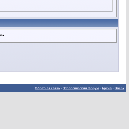
пах
Обратная связь
-
Этологический форум
-
Архив
-
Вверх