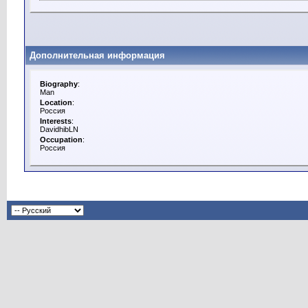
Дополнительная информация
Biography
:
Man
Location
:
Россия
Interests
:
DavidhibLN
Occupation
:
Россия