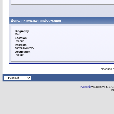
Дополнительная информация
Biography
:
Man
Location
:
Россия
Interests
:
zartocinvexWA
Occupation
:
Россия
Часовой 
Русский
vBulletin v3.5.1, 
Пе