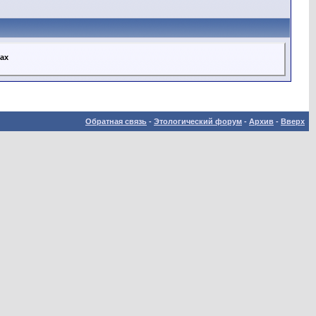
пах
Обратная связь
-
Этологический форум
-
Архив
-
Вверх