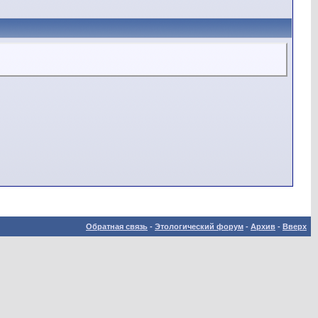
Обратная связь
-
Этологический форум
-
Архив
-
Вверх