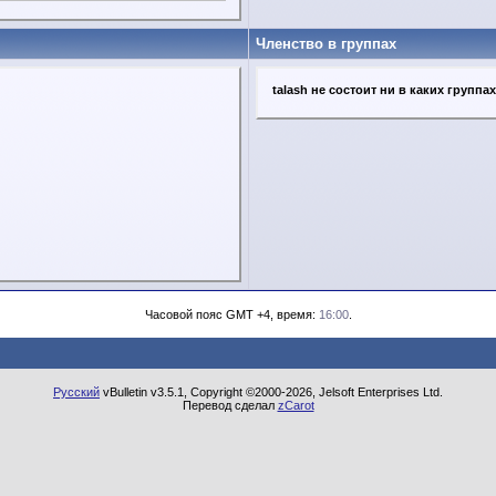
Членство в группах
talash не состоит ни в каких группах
Часовой пояс GMT +4, время:
16:00
.
Русский
vBulletin v3.5.1, Copyright ©2000-2026, Jelsoft Enterprises Ltd.
Перевод сделал
zCarot