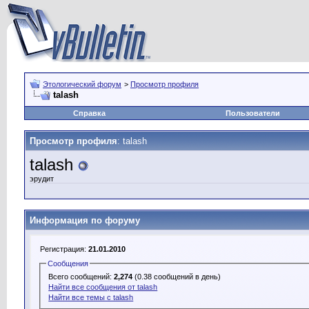
Этологический форум
>
Просмотр профиля
talash
Справка
Пользователи
Просмотр профиля
: talash
talash
эрудит
Информация по форуму
Регистрация:
21.01.2010
Сообщения
Всего сообщений:
2,274
(0.38 сообщений в день)
Найти все сообщения от talash
Найти все темы с talash