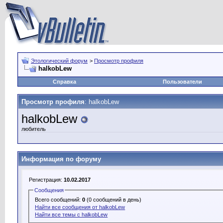
Этологический форум
>
Просмотр профиля
halkobLew
Справка
Пользователи
Просмотр профиля
: halkobLew
halkobLew
любитель
Информация по форуму
Регистрация:
10.02.2017
Сообщения
Всего сообщений:
0
(0 сообщений в день)
Найти все сообщения от halkobLew
Найти все темы с halkobLew