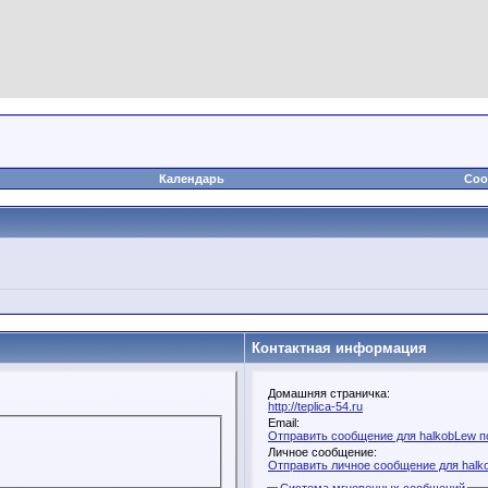
Календарь
Соо
Контактная информация
Домашняя страничка:
http://teplica-54.ru
Email:
Отправить сообщение для halkobLew по
Личное сообщение:
Отправить личное сообщение для halk