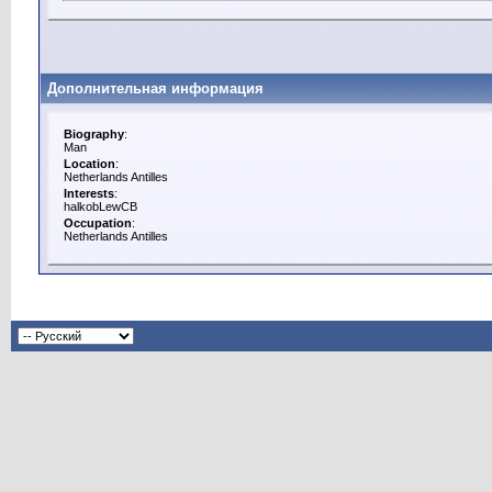
Дополнительная информация
Biography
:
Man
Location
:
Netherlands Antilles
Interests
:
halkobLewCB
Occupation
:
Netherlands Antilles