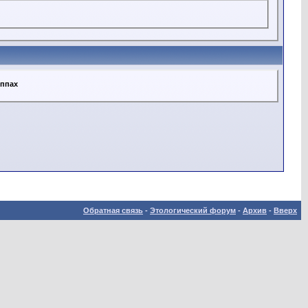
уппах
Обратная связь
-
Этологический форум
-
Архив
-
Вверх