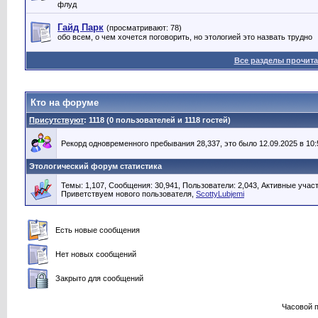
флуд
Гайд Парк
(просматривают: 78)
обо всем, о чем хочется поговорить, но этологией это назвать трудно
Все разделы прочит
Кто на форуме
Присутствуют
: 1118 (0 пользователей и 1118 гостей)
Рекорд одновременного пребывания 28,337, это было 12.09.2025 в 10:
Этологический форум статистика
Темы: 1,107, Сообщения: 30,941, Пользователи: 2,043,
Активные участ
Приветствуем нового пользователя,
ScottyLubjemi
Есть новые сообщения
Нет новых сообщений
Закрыто для сообщений
Часовой 