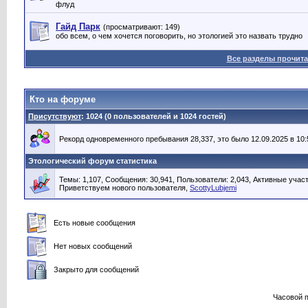
флуд
Гайд Парк
(просматривают: 149)
обо всем, о чем хочется поговорить, но этологией это назвать трудно
Все разделы прочит
Кто на форуме
Присутствуют
: 1024 (0 пользователей и 1024 гостей)
Рекорд одновременного пребывания 28,337, это было 12.09.2025 в 10:
Этологический форум статистика
Темы: 1,107, Сообщения: 30,941, Пользователи: 2,043,
Активные участ
Приветствуем нового пользователя,
ScottyLubjemi
Есть новые сообщения
Нет новых сообщений
Закрыто для сообщений
Часовой 