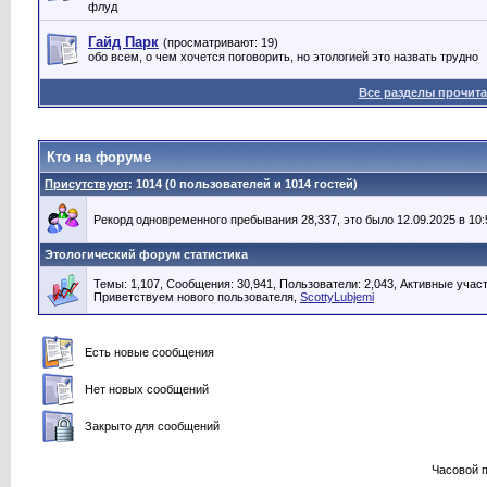
флуд
Гайд Парк
(просматривают: 19)
обо всем, о чем хочется поговорить, но этологией это назвать трудно
Все разделы прочит
Кто на форуме
Присутствуют
: 1014 (0 пользователей и 1014 гостей)
Рекорд одновременного пребывания 28,337, это было 12.09.2025 в 10:
Этологический форум статистика
Темы: 1,107, Сообщения: 30,941, Пользователи: 2,043,
Активные участ
Приветствуем нового пользователя,
ScottyLubjemi
Есть новые сообщения
Нет новых сообщений
Закрыто для сообщений
Часовой 