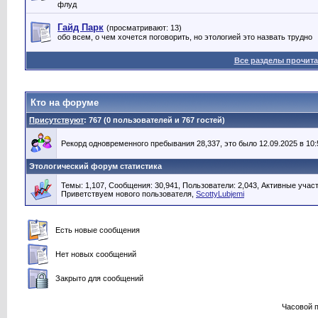
флуд
Гайд Парк
(просматривают: 13)
обо всем, о чем хочется поговорить, но этологией это назвать трудно
Все разделы прочит
Кто на форуме
Присутствуют
: 767 (0 пользователей и 767 гостей)
Рекорд одновременного пребывания 28,337, это было 12.09.2025 в 10:
Этологический форум статистика
Темы: 1,107, Сообщения: 30,941, Пользователи: 2,043,
Активные участ
Приветствуем нового пользователя,
ScottyLubjemi
Есть новые сообщения
Нет новых сообщений
Закрыто для сообщений
Часовой 