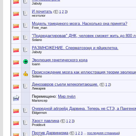
Jabuty
И почитать
(
1
2
3
)
неэтолог
Модель триединого мозга. Насколько она принята?
Free_man
"Подредактировав" ДНК, человек сможет жить до 800 л
Solano
РАЗМНОЖЕНИЕ. Сперматозоид и яйцеклетка.
Jabuty
Эволюция генетического кода
Ioann
Происхождение мозга как иллюстрация теории эволюц
Solano
Динозавров съели млекопитающие.
(
1
2
)
Лимарев
Перемещено:
Мир пчёл
Marioncep
Очередной абгрейд Дарвина. Теперь не СТЭ, а Пангено
Eldgernon
Хвост павлина
(
1
2
3
)
Proidisvit
Против Дарвинизма
(
1
2
3
...
последняя страница
)