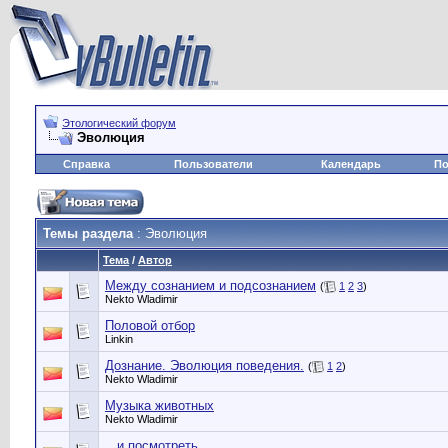
Этологический форум
Эволюция
Справка
Пользователи
Календарь
По
Темы раздела
: Эволюция
Тема
/
Автор
Между сознанием и подсознанием
(
1
2
3
)
Nekto Wladimir
Половой отбор
Linkin
Дознание. Эволюция поведения.
(
1
2
)
Nekto Wladimir
Музыка животных
Nekto Wladimir
...и посмотреть