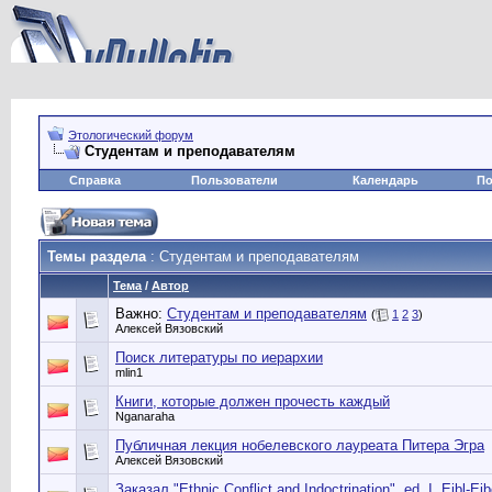
Этологический форум
Студентам и преподавателям
Справка
Пользователи
Календарь
По
Темы раздела
: Студентам и преподавателям
Тема
/
Автор
Важно:
Студентам и преподавателям
(
1
2
3
)
Алексей Вязовский
Поиск литературы по иерархии
mlin1
Книги, которые должен прочесть каждый
Nganaraha
Публичная лекция нобелевского лауреата Питера Эгра
Алексей Вязовский
Заказал "Ethnic Conflict and Indoctrination", ed. I. Eibl-Eib