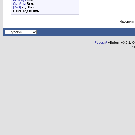
BB-коды
Вкл.
Смайлы
Вкл.
[IMG]
код
Вкл.
HTML код
Выкл.
Часовой 
Русский
vBulletin v3.5.1, 
Пе