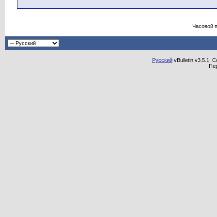
Часовой 
Русский
vBulletin v3.5.1, 
Пе