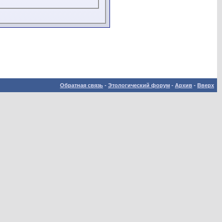
Обратная связь
-
Этологический форум
-
Архив
-
Вверх